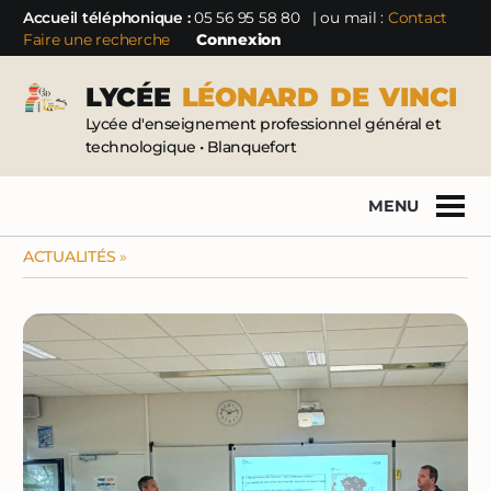
Accueil téléphonique :
05 56 95 58 80
| ou mail :
Contact
Faire une recherche
Connexion
LYCÉE
LÉONARD
DE
VINCI
Lycée d'enseignement professionnel général et
technologique • Blanquefort
MENU
ACTUALITÉS
»