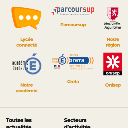
Parcoursup
Lycée
Notre
connecté
région
Greta
Notre
Onisep
académie
Toutes les
Secteurs
actualités
d’activités