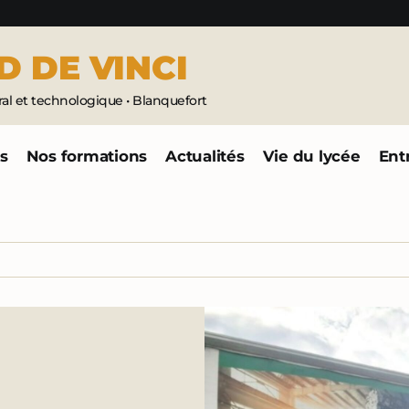
D
DE
VINCI
l et technologique • Blanquefort
és
Nos formations
Actualités
Vie du lycée
Ent