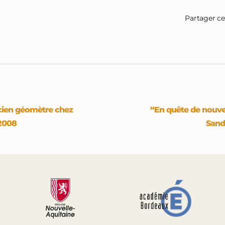
Partager cet
icien géomètre chez
“En quête de nouvel
 2008
Sand