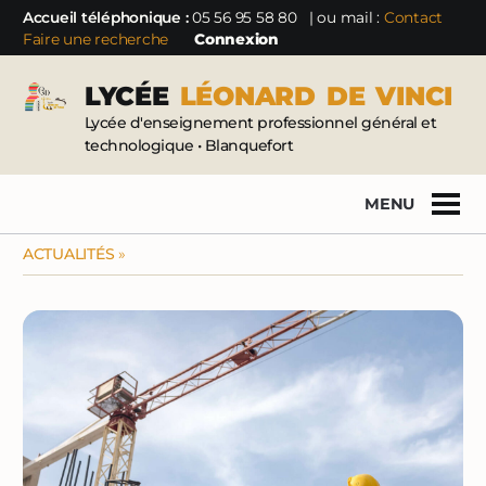
Accueil téléphonique :
05 56 95 58 80
| ou mail :
Contact
Faire une recherche
Connexion
LYCÉE
LÉONARD
DE
VINCI
Lycée d'enseignement professionnel général et
technologique • Blanquefort
MENU
ACTUALITÉS
»