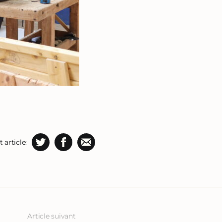
 article:
Article suivant