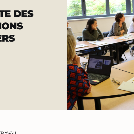
TE DES
IONS
ERS
RAVAIL