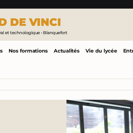
D
DE
VINCI
l et technologique • Blanquefort
és
Nos formations
Actualités
Vie du lycée
Ent