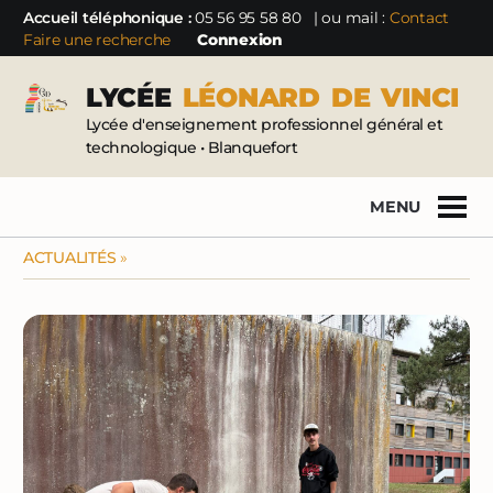
Accueil téléphonique :
05 56 95 58 80
| ou mail :
Contact
Faire une recherche
Connexion
LYCÉE
LÉONARD
DE
VINCI
Lycée d'enseignement professionnel général et
technologique • Blanquefort
MENU
ACTUALITÉS
»