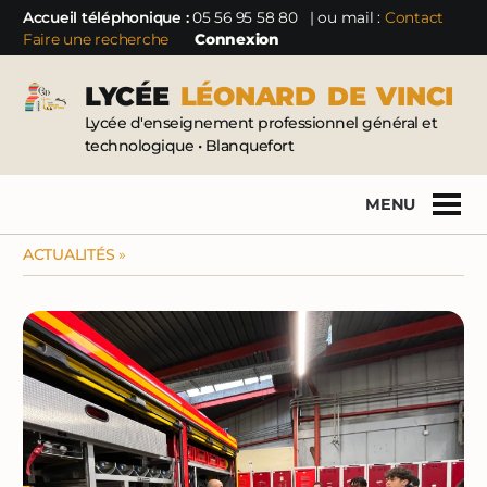
Accueil téléphonique :
05 56 95 58 80
| ou mail :
Contact
Faire une recherche
Connexion
LYCÉE
LÉONARD
DE
VINCI
Lycée d'enseignement professionnel général et
technologique • Blanquefort
MENU
ACTUALITÉS
»