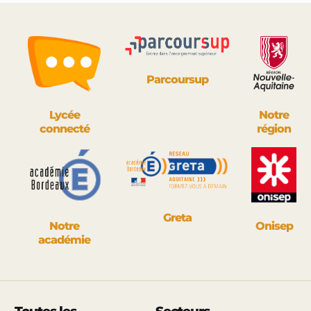
Parcoursup
Lycée
Notre
connecté
région
Greta
Notre
Onisep
académie