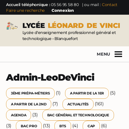
Accueil téléphonique :
05 56 95 58 80
| ou mail :
Contact
Faire une recherche
Connexion
LYCÉE
LÉONARD
DE
VINCI
Lycée d'enseignement professionnel général et
technologique • Blanquefort
MENU
Admin-LeoDeVinci
(1)
(5)
3ÈME PRÉPA-MÉTIERS
A PARTIR DE LA 1ER
(7)
(161)
A PARTIR DE LA 2ND
ACTUALITÉS
(3)
AGENDA
BAC GÉNÉRAL ET TECHNOLOGIQUE
(3)
(13)
(4)
(6)
BAC PRO
BTS
CAP