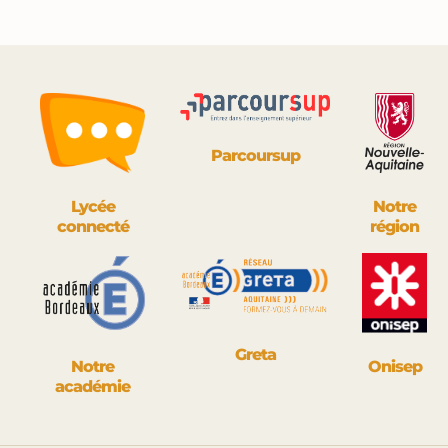
publications
Parcoursup
Lycée
Notre
connecté
région
Greta
Notre
Onisep
académie