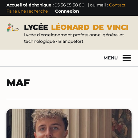
Accueil téléphonique :
05 56 95 58 80
| ou mail :
Contact
Faire une recherche
Connexion
LYCÉE
LÉONARD
DE
VINCI
Lycée d'enseignement professionnel général et
technologique • Blanquefort
MENU
MAF