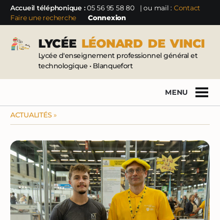
Accueil téléphonique :
05 56 95 58 80
| ou mail :
Contact
Faire une recherche
Connexion
LYCÉE
LÉONARD
DE
VINCI
Lycée d'enseignement professionnel général et
technologique • Blanquefort
MENU
ACTUALITÉS
»