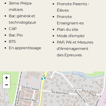
3ème Prépa-
Pronote Parents •
métiers
Élèves
Bac général et
Pronote
technologique
Enseignant-es
CAP
Plan du site
Bac Pro
Mode d’emploi
BTS
PAP, PAI et Mesures
En apprentissage
d’Aménagement
des Epreuves
+
−