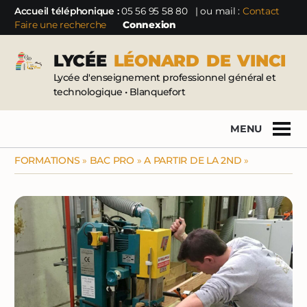
Accueil téléphonique :
05 56 95 58 80
| ou mail :
Contact
Faire une recherche
Connexion
LYCÉE
LÉONARD
DE
VINCI
Lycée d'enseignement professionnel général et
technologique • Blanquefort
MENU
FORMATIONS
»
BAC PRO
»
A PARTIR DE LA 2ND
»