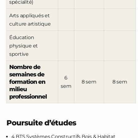
spécialité)
Arts appliqués et
culture artistique
Éducation
physique et
sportive
Nombre de
semaines de
6
formation en
8 sem
8 sem
sem
milieu
professionnel
Poursuite d’études
4 BTS Systèmes Constructifs Bois & Habitat